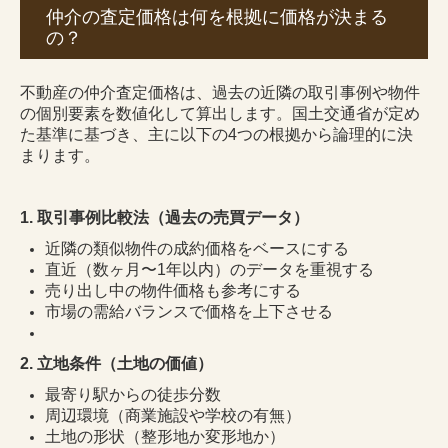
仲介の査定価格は何を根拠に価格が決まる
売りたい方
の？
会社案内
不動産の仲介査定価格は、過去の近隣の取引事例や物件
新着情報
の個別要素を数値化して算出します。国土交通省が定め
た基準に基づき、主に以下の4つの根拠から論理的に決
よくある質問
まります。
不動産お役立ち情報
1.
取引事例比較法（過去の売買データ）
お問合せ
近隣の類似物件の成約価格をベースにする
直近（数ヶ月〜
1
年以内）のデータを重視する
個人情報保護方針
売り出し中の物件価格も参考にする
市場の需給バランスで価格を上下させる
2.
立地条件（土地の価値）
最寄り駅からの徒歩分数
周辺環境（商業施設や学校の有無）
土地の形状（整形地か変形地か）